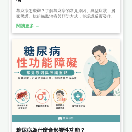
蕁麻疹怎麼辦？了解蕁麻疹的常見原因、典型症狀、居
家照護、抗組織胺治療與預防方式，並認識反覆發作、
血管性水腫等需要盡快就醫的警訊，幫助及早控制症
閱讀更多 →
狀、降低復發。
糖尿病為什麼會影響性功能？