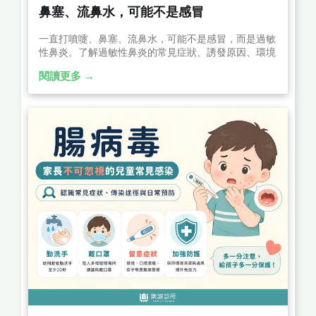
鼻塞、流鼻水，可能不是感冒
一直打噴嚏、鼻塞、流鼻水，可能不是感冒，而是過敏
性鼻炎。了解過敏性鼻炎的常見症狀、誘發原因、環境
控制、生活與飲食照護，以及改善與治療方式，幫助減
閱讀更多 →
少反覆發作、提升生活品質。