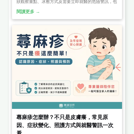
狀觀察重點、冰敷方式及需要立即就醫的危險警訊，包
括持續嘔吐、意識不清、劇烈頭痛、抽搐等，幫助家長
閱讀更多 →
正確應對兒童頭部外傷。
蕁麻疹怎麼辦？不只是皮膚癢，常見原
因、症狀變化、照護方式與就醫警訊一次
看