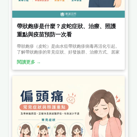
帶狀皰疹是什麼？皮蛇症狀、治療、照護
重點與疫苗預防一次看
帶狀皰疹（皮蛇）是由水痘帶狀皰疹病毒再活化引起。
了解帶狀皰疹的常見症狀、好發族群、治療方式、居家
照護、皰疹後神經痛及疫苗預防重點，掌握及早治療的
閱讀更多 →
關鍵。