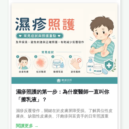
濕疹照護的第一步：為什麼醫師一直叫你
「擦乳液」？
濕疹反覆發作，關鍵在於皮膚屏障受損。了解異位性皮
膚炎、缺脂性皮膚炎、汗皰疹與富貴手的日常照護重
點，包括正確保濕、用藥觀念及避免刺激，幫助降低復
閱讀更多 →
發機率，建立健康皮膚屏障。