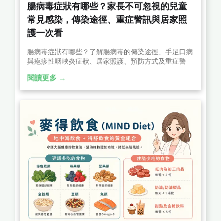
腸病毒症狀有哪些？家長不可忽視的兒童
常見感染，傳染途徑、重症警訊與居家照
護一次看
腸病毒症狀有哪些？了解腸病毒的傳染途徑、手足口病
與疱疹性咽峽炎症狀、居家照護、預防方式及重症警
訊，掌握孩子發燒、口腔潰瘍、手腳水泡等常見表現，
閱讀更多 →
及早就醫評估。