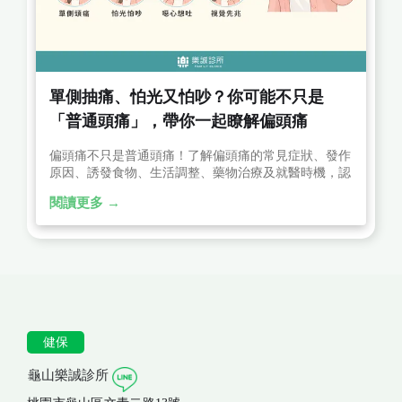
單側抽痛、怕光又怕吵？你可能不只是
「普通頭痛」，帶你一起瞭解偏頭痛
偏頭痛不只是普通頭痛！了解偏頭痛的常見症狀、發作
原因、誘發食物、生活調整、藥物治療及就醫時機，認
識單側跳痛、怕光怕吵、噁心嘔吐等典型表現，幫助有
閱讀更多 →
效控制發作。
健保
龜山樂誠診所