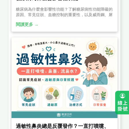
糖尿病為什麼會影響性功能？了解糖尿病性功能障礙的
原因、常見症狀、血糖控制的重要性，以及威而鋼、犀
利士等 PDE5 抑制劑的差異、使用注意事項與治療方
閱讀更多 →
式，幫助改善勃起功能障礙。
過敏性鼻炎總是反覆發作？一直打噴嚏、