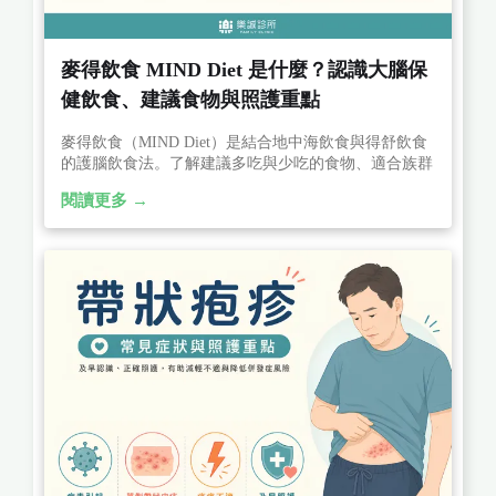
麥得飲食 MIND Diet 是什麼？認識大腦保
健飲食、建議食物與照護重點
麥得飲食（MIND Diet）是結合地中海飲食與得舒飲食
的護腦飲食法。了解建議多吃與少吃的食物、適合族群
及飲食重點，有助維持大腦健康、降低認知退化與失智
閱讀更多 →
症風險。