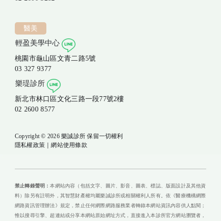
醫美
輕盈美學中心
桃園市龜山區文青二路5號
03 327 9377
樂瑅診所
新北市林口區文化三路一段77號2樓
02 2600 8577
Copyright © 2026 樂誠診所 保留一切權利
隱私權政策
｜
網站使用條款
禁止轉錄聲明：
本網站內容（包括文字、圖片、影音、圖表、標誌、版面設計及其他資
料）除另有註明外，其智慧財產權均屬樂誠診所或相關權利人所有。依《醫療機構網際
網路資訊管理辦法》規定，禁止任何網際網路服務業者轉錄本網站資訊內容供人點閱；
惟以搜尋引擎、超連結或分享本網站原始網址方式，直接進入本診所官方網站瀏覽者，