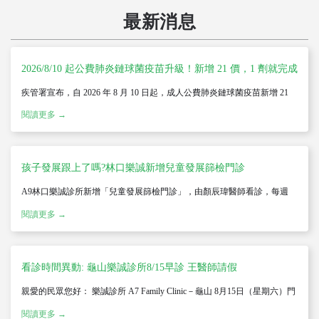
最新消息
2026/8/10 起公費肺炎鏈球菌疫苗升級！新增 21 價，1 劑就完成
疾管署宣布，自 2026 年 8 月 10 日起，成人公費肺炎鏈球菌疫苗新增 21
價（PCV21）供民眾選擇。符合公費資格者可在 20 價（PCV20）與 21 價
閱讀更多 →
（PCV21）擇一施打，1 劑即完成接種，取代過去「13 價結合型＋23 價多
醣體」需分 2 劑的接種方式；原本使用的 23 價疫苗將不再提供並辦理回
收。 疾管署指出，改為 1 劑完成接種，可減少因接種程序複雜而中斷的情
形，提高完成率，降低侵襲性肺炎鏈球菌感染症（IPD）與重症、死亡風
險。
孩子發展跟上了嗎?林口樂誠新增兒童發展篩檢門診
A9林口樂誠診所新增「兒童發展篩檢門診」，由顏辰瑋醫師看診，每週
二、三、五下午採預約制，提供未滿7歲兒童發展篩檢服務，健保給付共6
閱讀更多 →
次，評估內容包含精細動作、語言認知、粗大動作及社會發展四大面向，
由兒科醫師陪伴家長一起觀察孩子的成長里程碑。預約請加入官方
LINE@：@185klwuc，診所地址為新北市林口區三民路182號1樓，電話：
(02) 2600-3282。
看診時間異動: 龜山樂誠診所8/15早診 王醫師請假
親愛的民眾您好： 樂誠診所 A7 Family Clinic－龜山 8月15日（星期六）門
診異動如下：上午診 王薏珊醫師請假，由張安華醫師正常看診。下午診
閱讀更多 →
王薏珊醫師正常看診。 造成不便，敬請見諒。建議看診前先行確認門診資