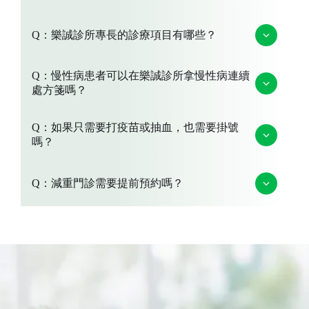
A：門診時間依各院區略有不同，請參考官網最新門診
Q：樂誠診所專長的診療項目有哪些？
時刻表，或來電確認當日看診時段。
📍 龜山院區：桃園市龜山區文青二路13號
📍 林口院區：新北市林口區三民路182號
A：樂誠診所以全人照護為核心，提供多元健保門診服
Q：慢性病患者可以在樂誠診所拿慢性病連續
可透過官網線上line@預約掛號。
務，主要診療項目包含：
處方箋嗎？
家庭醫學、小兒疾病、感冒、慢性病照護、減重、腸
胃、醫美等
A：可以，符合慢性病條件的患者，由醫師評估後可開
Q：如果只需要打疫苗或抽血，也需要掛號
疫苗接種（公費／自費）
立慢性病連續處方箋，方便定期領藥。
抽血與檢驗服務
嗎？
慢性病管理與連續處方箋
超音波檢查
A：是的，疫苗接種與抽血檢查均需掛號，以確保醫療
兒童預防保健（0–6 歲定期健檢）*林口院區
Q：減重門診需要提前預約嗎？
紀錄完整並由醫師評估適應症。
成人預防保健（健保免費健／自費健檢項目)
如需了解更多診療項目，歡迎來電或至官網服務頁面
查詢。
A：依照最新門診表，減重門診時段來即可。建議事先
預約以確保充裕的看診諮詢時間。