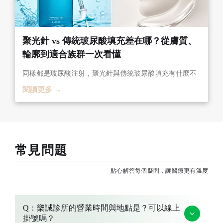
聚光針 vs 傳統玻尿酸填充差在哪？從膚質、
輪廓到適合族群一次看懂
同樣都是玻尿酸注射，聚光針與傳統玻尿酸填充有什麼不
同？一次了解兩者在改善膚質、保水、輪廓支撐與適合族
閱讀更多 →
群的差異，幫助你找到最適合自己的療程。
常見問題
貼心解答每個疑問，讓醫療更有溫度
Q：樂誠診所的營業時間與地點是？可以線上
掛號嗎？