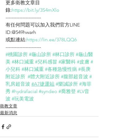
更多衛教文章目
錄:
https://bit.ly/3S4mXlo
-----------------------
有任何問題可以加入我們官方LINE 
ID:@549hwarh
或點連結:
https://lin.ee/378LQQ6
-----------------------
#桃園診所
#龜山診所
#林口診所
#龜山醫
美
#林口減重
#兒科感冒
#家醫科
#皮膚
#
小兒科
#林口減重
#各種急慢性病
#長庚
附近診所
#體大附近診所
#腹部超音波
#
乳房超音波
#A7捷運站
#樂誠診所
#海菲
秀
#hydrafacial
#syndeo
#喬雅登
#LV音
波
#玩美電波
衛教文章
最新消息