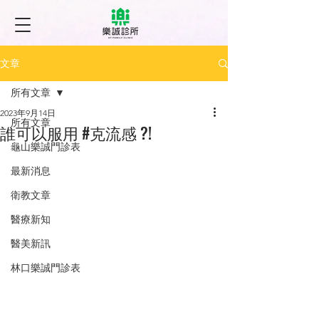
文章
所有文章
2023年9月14日
所有文章
誰可以服用 #克流感 ?!
龜山樂誠門診表
最新消息
衛教文章
醫療新知
醫美新訊
林口樂誠門診表