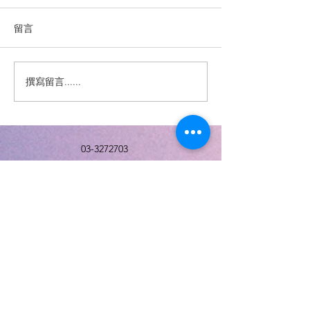
留言
過敏性鼻炎
撰寫留言......
💉 20價肺炎鏈球菌疫苗 開
打囉！
03-3272703
info@a7clinic.com
門診時間
龜山樂誠診所
|
週一至週五
8:00-12:00, 15:00-21:00
|
週六、週
日
8:00-12:00, 13:00-16:00
桃園市龜山區文青二路13號
(林口A7捷運出
口走路約5分鐘)