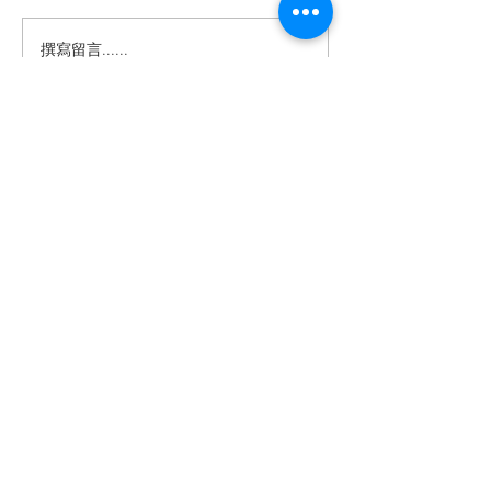
撰寫留言......
💉 20價肺炎鏈球菌疫苗 開
打囉！
03-3272703
info@a7clinic.com
門診時間
龜山樂誠診所
|
週一至週五
8:00-12:00, 15:00-21:00
|
週六、週
日
8:00-12:00, 13:00-16:00
桃園市龜山區文青二路13號
(林口A7捷運出
口走路約5分鐘)