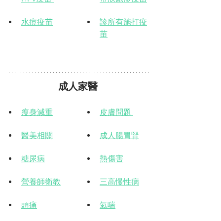
水痘疫苗
診所有施打疫
苗
成人家醫 
瘦身減重
皮膚問題 
醫美相關
​成人腸胃腎
糖尿病
​熱傷害
營養師衛教
三高慢性病
頭痛
氣喘