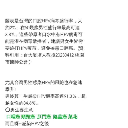
圖表是台灣的口腔HPV病毒盛行率，大
約2%，在50幾歲男性盛行率最高可達
3.8%，這些帶原者口水中有HPV病毒可
能是潛在病毒散播者，建議男女生皆需
要施打HPV疫苗，避免罹患口腔癌。(資
料引用：台大婁培人教授20230412 桃園
市醫師公會 )
尤其台灣男性感染HPV的風險也在急速
攀升!
男終其一生感染HPV機率高達91.3％，超
越女性的84.6％。
⭕男生要注意
口咽癌 頭頸癌  肛門癌  陰莖癌 菜花
而且呀~感染HPV之後