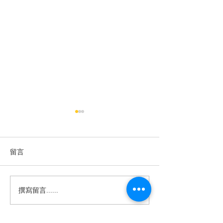
留言
過敏性鼻炎
撰寫留言......
💉 20價肺炎鏈球菌疫苗 開
打囉！