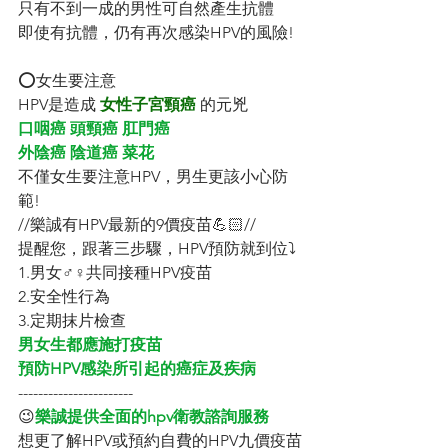
只有不到一成的男性可自然產生抗體
即使有抗體，仍有再次感染HPV的風險!
⭕女生要注意
HPV是造成 
女性子宮頸癌
 的元兇
口咽癌 頭頸癌 肛門癌 
外陰癌 陰道癌 菜花 
不僅女生要注意HPV，男生更該小心防
範!
//樂誠有HPV最新的9價疫苗💪🏻//
提醒您，跟著三步驟，HPV預防就到位⤵️
1.男女♂♀共同接種HPV疫苗
2.安全性行為
3.定期抹片檢查
男女生都應施打疫苗
預防HPV感染所引起的癌症及疾病
-----------------------
😉
樂誠提供全面的hpv衛教諮詢服務 
想更了解HPV或預約自費的HPV九價疫苗