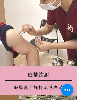
疫苗注射
職場員工施打流感疫苗
托嬰特約顧問