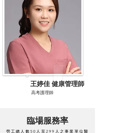
​王婷佳 健康管理師
高考​護理師
臨場服務率
勞工總人數50人至299人之事業單位醫