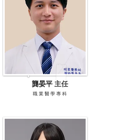
龔晏平 主任
職業醫學專科