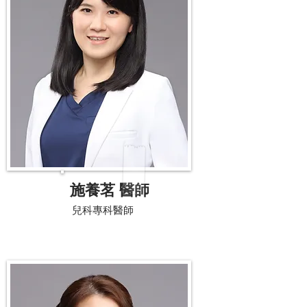
​施養茗 醫師
​兒科專科醫師​