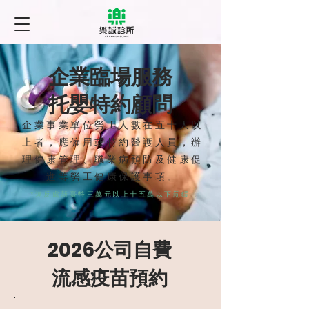
企業臨場服務
托嬰特約顧問
企業事業單位勞工人數在五十人以
上者，應僱用或特約醫護人員，辦
理健康管理、職業病預防及健康促
進等勞工健康保護事項。
*違反處新臺幣三萬元以上十五萬以下罰鍰
2026公司自費
流感疫苗預約