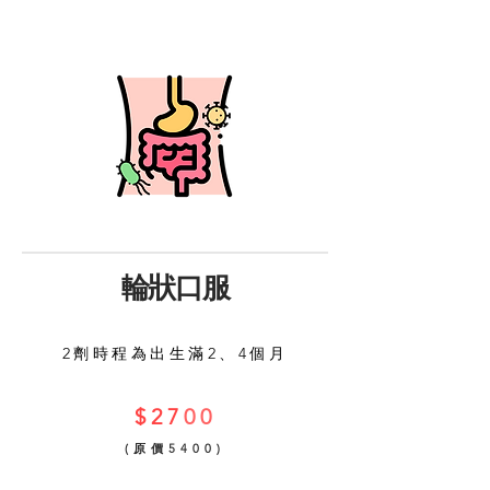
輪狀口服
2劑時程為出生滿2、4個月
$27
00
​(原價5400)