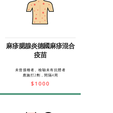
麻疹腮腺炎德國麻疹混合
疫苗
未曾接種者、檢驗未有抗體者
應施打2劑，間隔4周
$1000