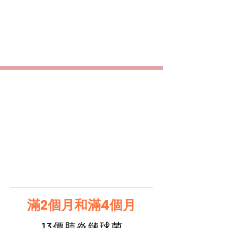
滿2個月和滿4個月
13價肺炎鏈球菌