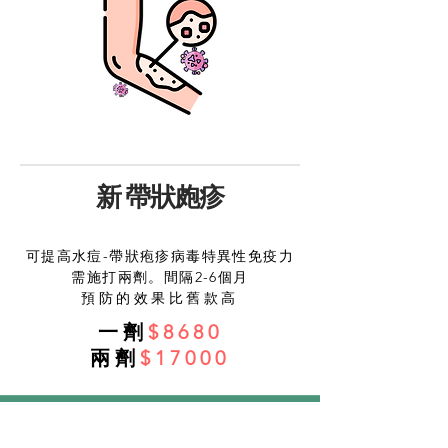
新 帶狀皰疹
可提高水痘-帶狀疱疹病毒特異性免疫力
需施打兩劑。間隔2-6個月
預防的效果比舊款高
一
劑
$8680
兩劑
$17000