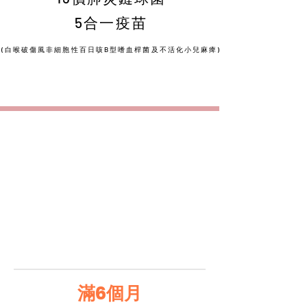
5合一疫苗
(白喉破傷風非細胞
性百日咳B型嗜血桿菌及不活化
小兒麻痺)
滿6個月