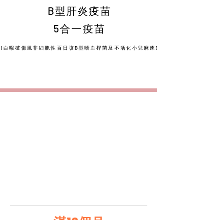
B型肝炎疫苗
5合一疫苗
(白喉破傷風非細胞性百日咳B型嗜血桿菌及不活化
小兒麻痺)