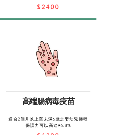
$2400
高端腸病毒疫苗
適合2個⽉以上⾄未滿6歲之嬰幼兒接種
保護力可以高達96.8%