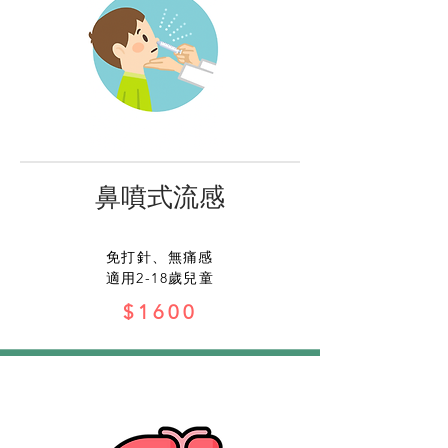
鼻噴式流感
免打針、無痛感
​適用2-18歲兒童
$1600