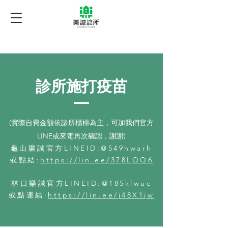
診所施打疫苗
(實際自費金額依診所櫃檯為主，可加我們官方
LINE或來電再次確認，謝謝)
龜山樂誠官方LINEID:@549hwarh
或點結:
https://lin.ee/378LQQ6
林口樂誠官方LINEID:@185klwuc
或點連結:
https://lin.ee/j48X1jw