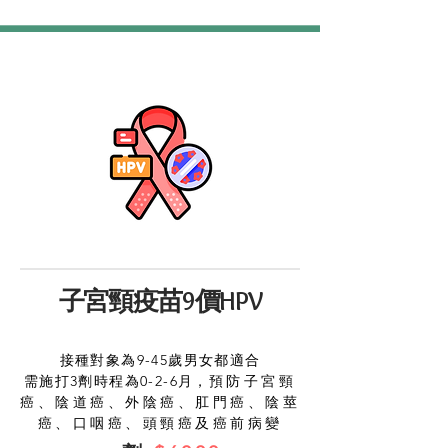
子宮頸疫苗9價HPV
接種對象為9-45歲男女都適合
需施打3劑時程為0-2-6月，
預防子宮頸
癌、陰道癌、外陰癌、肛門癌、陰莖
癌、口咽癌、頭頸癌及癌前病變