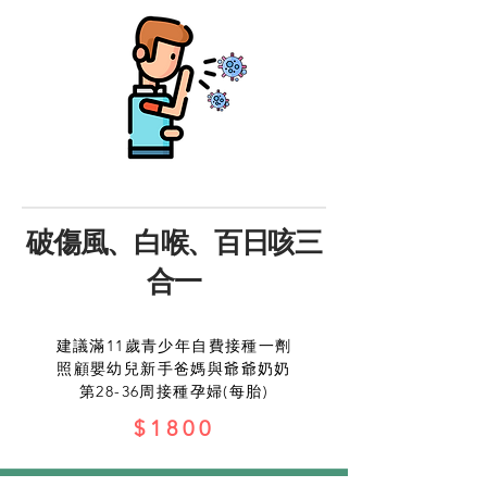
破傷風、白喉、百日咳三
合一
建議滿11歲青少年自費接種一劑
照顧嬰幼兒新手爸媽與爺爺奶奶
​第28-36周接種孕婦(每胎)
$1800